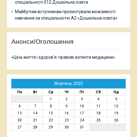
спеціальності 012 Дошкільна освіта
Майбутнім вступникам презентували можливості
навчання за спеціальністю А2 «Дошкільна освіта»
Анонси/Оголошення
«Ціна життя і здоров’я: правові аспекти медицини»
Жовтень 2025
Пн
Вт
Ср
Чт
Пт
Сб
Нд
1
2
3
4
5
6
7
8
9
10
11
12
13
14
15
16
17
18
19
20
21
22
23
24
25
26
27
28
29
30
31