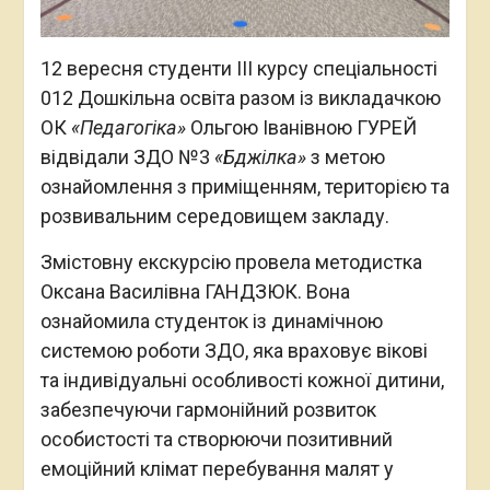
12 вересня студенти ІІІ курсу спеціальності
012 Дошкільна освіта разом із викладачкою
ОК
«Педагогіка»
Ольгою Іванівною ГУРЕЙ
відвідали ЗДО №3
«Бджілка»
з метою
ознайомлення з приміщенням, територією та
розвивальним середовищем закладу.
Змістовну екскурсію провела методистка
Оксана Василівна ГАНДЗЮК. Вона
ознайомила студенток із динамічною
системою роботи ЗДО, яка враховує вікові
та індивідуальні особливості кожної дитини,
забезпечуючи гармонійний розвиток
особистості та створюючи позитивний
емоційний клімат перебування малят у