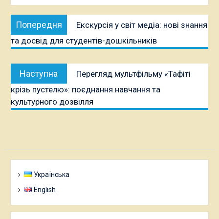
Навігація
Попередня
Попередня
Екскурсія у світ медіа: нові знання
записів
публікація:
та досвід для студентів-дошкільників
Наступна
Наступна
Перегляд мультфільму «Тафіті
публікація:
крізь пустелю»: поєднання навчання та
культурного дозвілля
Українська
English