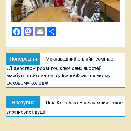
Facebook
Mastodon
Email
Поділитися
Навігація
Попередня
Попередня
Міжнародний онлайн-семінар
записів
публікація:
«Лідерство»: розвиток ключових якостей
майбутніх вихователів у Івано-Франківському
фаховому коледжі
Наступна
Наступна
Ліна Костенко – незламний голос
публікація:
української душі