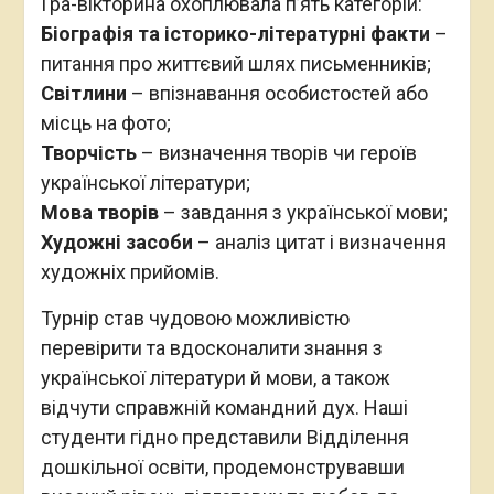
Гра-вікторина охоплювала п’ять категорій:
Біографія та історико-літературні факти
–
питання про життєвий шлях письменників;
Світлини
– впізнавання особистостей або
місць на фото;
Творчість
– визначення творів чи героїв
української літератури;
Мова творів
– завдання з української мови;
Художні засоби
– аналіз цитат і визначення
художніх прийомів.
Турнір став чудовою можливістю
перевірити та вдосконалити знання з
української літератури й мови, а також
відчути справжній командний дух. Наші
студенти гідно представили Відділення
дошкільної освіти, продемонструвавши