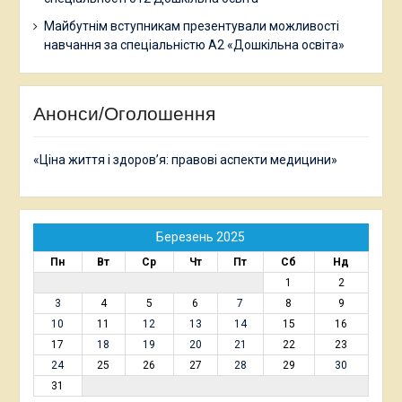
Майбутнім вступникам презентували можливості
навчання за спеціальністю А2 «Дошкільна освіта»
Анонси/Оголошення
«Ціна життя і здоров’я: правові аспекти медицини»
Березень 2025
Пн
Вт
Ср
Чт
Пт
Сб
Нд
1
2
3
4
5
6
7
8
9
10
11
12
13
14
15
16
17
18
19
20
21
22
23
24
25
26
27
28
29
30
31