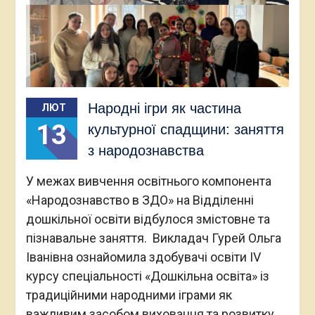
Народні ігри як частина
ЛЮТ
13
культурної спадщини: заняття
з народознавства
У межах вивчення освітнього компонента
«Народознавство в ЗДО» на Відділенні
дошкільної освіти відбулося змістовне та
пізнавальне заняття. Викладач Гурей Ольга
Іванівна ознайомила здобувачі освіти IV
курсу спеціальності «Дошкільна освіта» із
традиційними народними іграми як
важливим засобом виховання та розвитку