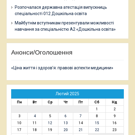
Розпочалася державна атестація випускниць
спеціальності 012 Дошкільна освіта
Майбутнім вступникам презентували можливості
навчання за спеціальністю А2 «Дошкільна освіта»
Анонси/Оголошення
«Ціна життя і здоров’я: правові аспекти медицини»
Лютий 2025
Пн
Вт
Ср
Чт
Пт
Сб
Нд
1
2
3
4
5
6
7
8
9
10
11
12
13
14
15
16
17
18
19
20
21
22
23