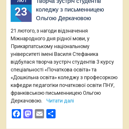
Творча зустріч студентів
ЛЮТ
23
коледжу з письменницею
Ольгою Деркачовою
21 лютого, з нагоди відзначення
Міжнародного дня рідної мови, у
Прикарпатському національному
університеті імені Василя Стефаника
відбулася творча зустріч студентів 3 курсу
спеціальності «Початкова освіта» та
«Дошкільна освіта» коледжу з професоркою
кафедри педагогіки початкової освіти ПНУ,
франківською письменницею Ольгою
Деркачовою.
Читати далі
Facebook
Mastodon
Email
Поділитися