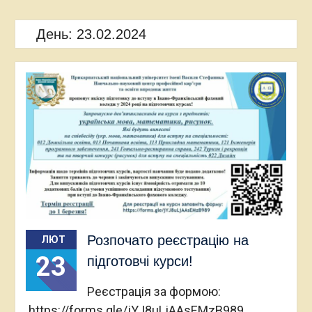
День:
23.02.2024
Розпочато реєстрацію на
ЛЮТ
23
підготовчі курси!
Реєстрація за формою:
https://forms.gle/jYJ8uLjAAsEMzB989