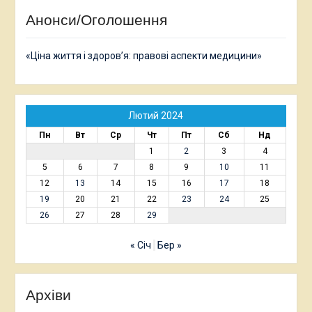
Анонси/Оголошення
«Ціна життя і здоров’я: правові аспекти медицини»
Лютий 2024
Пн
Вт
Ср
Чт
Пт
Сб
Нд
1
2
3
4
5
6
7
8
9
10
11
12
13
14
15
16
17
18
19
20
21
22
23
24
25
26
27
28
29
« Січ
Бер »
Архіви